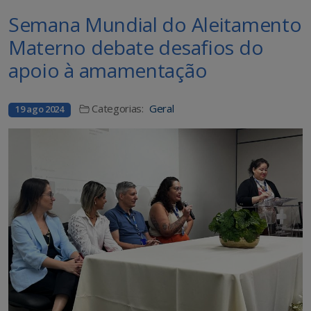
Semana Mundial do Aleitamento
Materno debate desafios do
apoio à amamentação
Categorias:
Geral
19 ago 2024