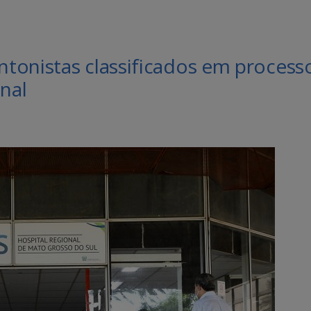
tonistas classificados em process
nal