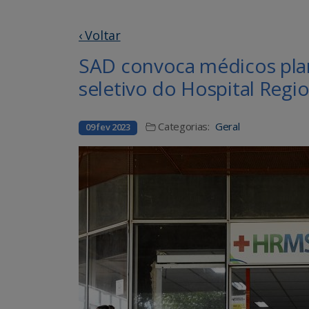
‹ Voltar
SAD convoca médicos plan
seletivo do Hospital Regio
Categorias:
Geral
09 fev 2023