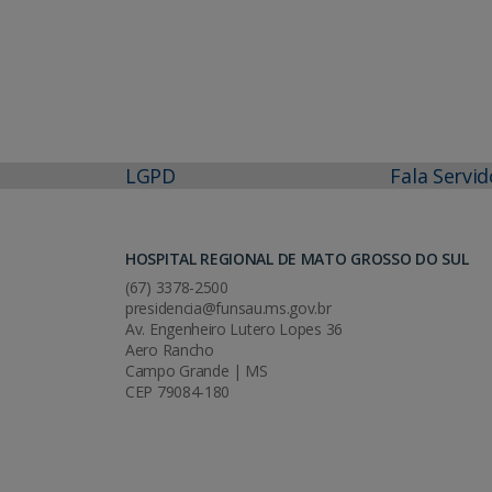
LGPD
Fala Servid
HOSPITAL REGIONAL DE MATO GROSSO DO SUL
(67) 3378-2500
presidencia@funsau.ms.gov.br
Av. Engenheiro Lutero Lopes 36
Aero Rancho
Campo Grande | MS
CEP 79084-180