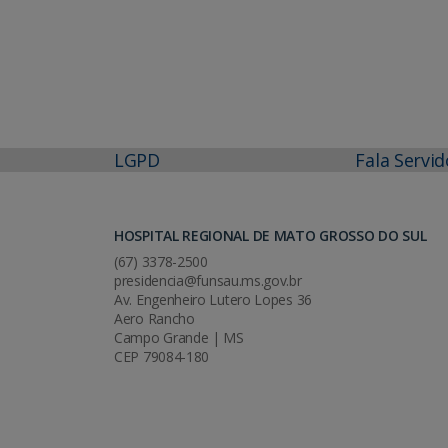
LGPD
Fala Servid
HOSPITAL REGIONAL DE MATO GROSSO DO SUL
(67) 3378-2500
presidencia@funsau.ms.gov.br
Av. Engenheiro Lutero Lopes 36
Aero Rancho
Campo Grande | MS
CEP 79084-180