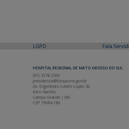
LGPD
Fala Servid
HOSPITAL REGIONAL DE MATO GROSSO DO SUL
(67) 3378-2500
presidencia@funsau.ms.gov.br
Av. Engenheiro Lutero Lopes 36
Aero Rancho
Campo Grande | MS
CEP 79084-180