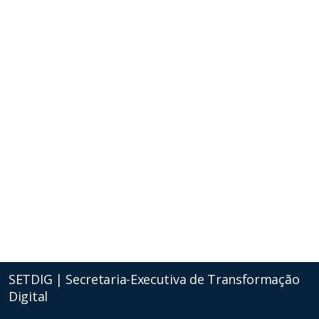
(67) 3378-2500
presidencia@funsau.ms.gov.br
Av. Engenheiro Lutero Lopes 36
Aero Rancho
Campo Grande | MS
CEP 79084-180
LOCALIZAÇÃO
SETDIG | Secretaria-Executiva de Transformação
Digital