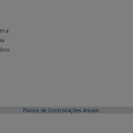
om a
ia
ório
Planos de Contratações Anuais