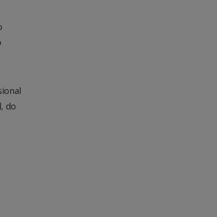
o
o
sional
, do