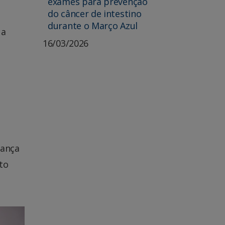
exames para prevenção
do câncer de intestino
durante o Março Azul
 a
16/03/2026
iança
to