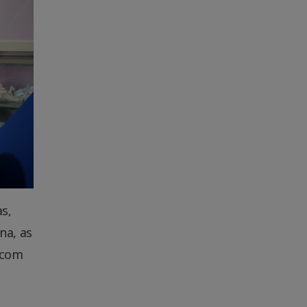
s,
na, as
 com