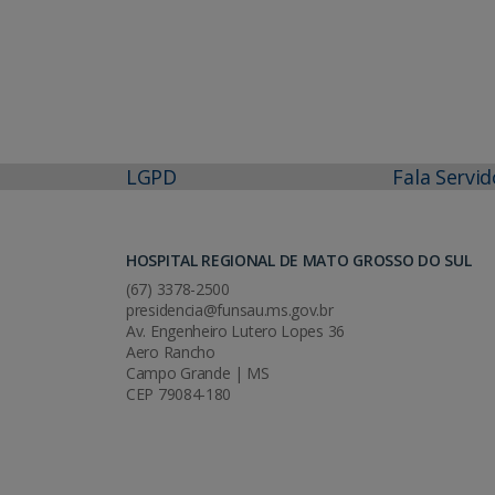
LGPD
Fala Servid
HOSPITAL REGIONAL DE MATO GROSSO DO SUL
(67) 3378-2500
presidencia@funsau.ms.gov.br
Av. Engenheiro Lutero Lopes 36
Aero Rancho
Campo Grande | MS
CEP 79084-180