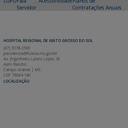
LGPD
Fala
Acessibilidade
Planos de
Servidor
Contratações Anuais
HOSPITAL REGIONAL DE MATO GROSSO DO SUL
(67) 3378-2500
presidencia@funsau.ms.gov.br
Av. Engenheiro Lutero Lopes 36
Aero Rancho
Campo Grande | MS
CEP 79084-180
LOCALIZAÇÃO