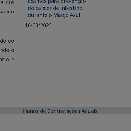
exames para prevenção
ha nos
do câncer de intestino
ixando
durante o Março Azul
16/03/2026
 do do
ando o
ntro e
Planos de Contratações Anuais