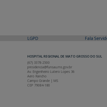
LGPD
Fala Servid
HOSPITAL REGIONAL DE MATO GROSSO DO SUL
(67) 3378-2500
presidencia@funsau.ms.gov.br
Av. Engenheiro Lutero Lopes 36
Aero Rancho
Campo Grande | MS
CEP 79084-180