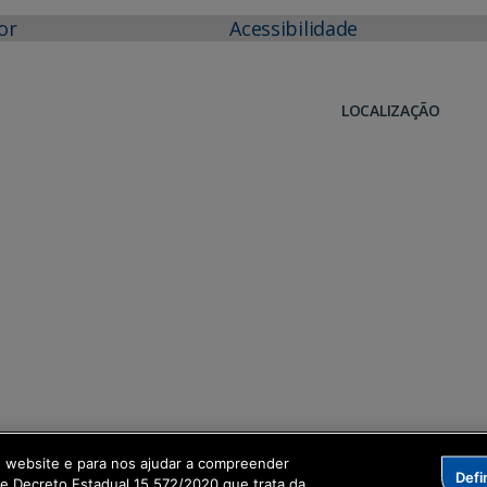
or
Acessibilidade
LOCALIZAÇÃO
o website e para nos ajudar a compreender
Defi
me Decreto Estadual 15.572/2020 que trata da