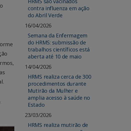
HRMS são vacinados
to
contra influenza em ação
do Abril Verde
16/04/2026
Semana da Enfermagem
do HRMS: submissão de
forme
trabalhos científicos está
ção
aberta até 10 de maio
ermos,
14/04/2026
as
HRMS realiza cerca de 300
l.
procedimentos durante
Mutirão da Mulher e
amplia acesso à saúde no
m
Estado
23/03/2026
HRMS realiza mutirão de