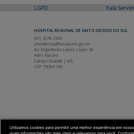
LGPD
Fala Servid
HOSPITAL REGIONAL DE MATO GROSSO DO SUL
(67) 3378-2500
presidencia@funsau.ms.gov.br
Av. Engenheiro Lutero Lopes 36
Aero Rancho
Campo Grande | MS
CEP 79084-180
Utilizamos cookies para permitir uma melhor experiência em noss
quais informações são mais úteis e relevantes para você. Confor