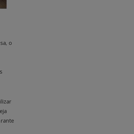
sa, o
s
lizar
eja
arante