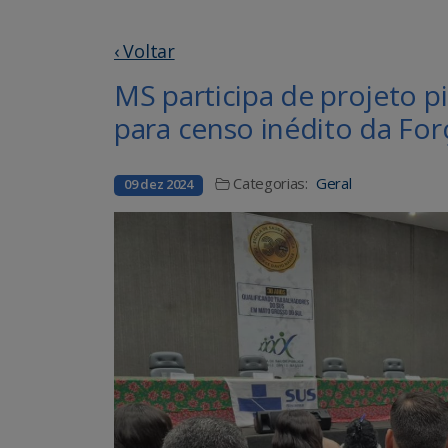
‹ Voltar
MS participa de projeto pi
para censo inédito da Fo
Categorias:
Geral
09 dez 2024