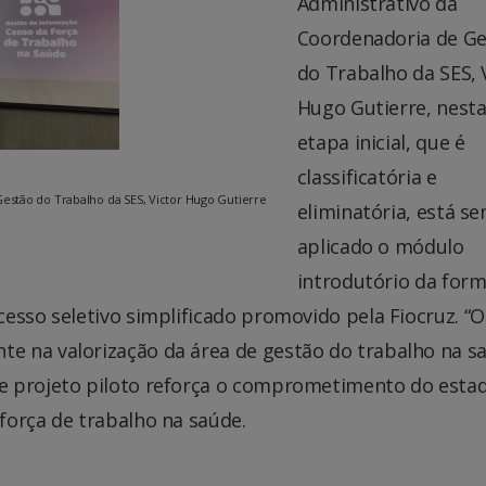
Administrativo da
Coordenadoria de G
do Trabalho da SES, 
Hugo Gutierre, nest
etapa inicial, que é
classificatória e
estão do Trabalho da SES, Victor Hugo Gutierre
eliminatória, está s
aplicado o módulo
introdutório da for
esso seletivo simplificado promovido pela Fiocruz. “O 
e na valorização da área de gestão do trabalho na s
e projeto piloto reforça o comprometimento do esta
força de trabalho na saúde.