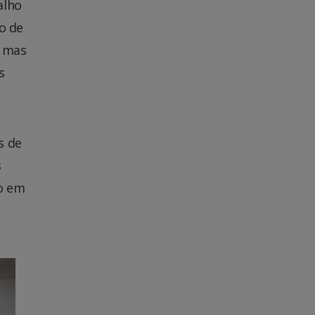
alho
o de
, mas
s
s de
s
o em