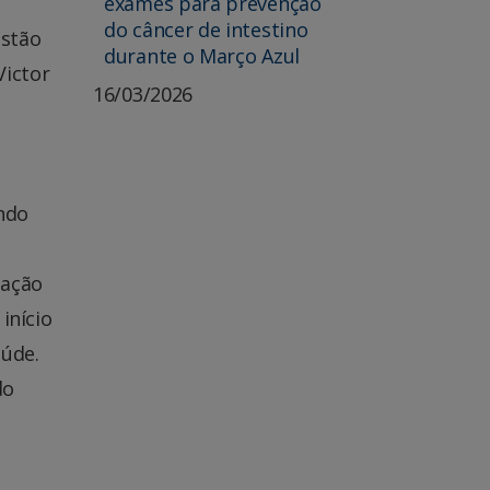
exames para prevenção
do câncer de intestino
estão
durante o Março Azul
Victor
16/03/2026
a
endo
mação
início
aúde.
do