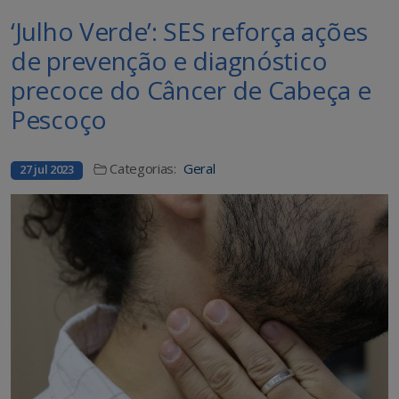
‘Julho Verde’: SES reforça ações
de prevenção e diagnóstico
precoce do Câncer de Cabeça e
Pescoço
Categorias:
Geral
27 jul 2023