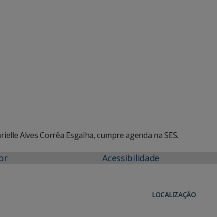
e Agenda
iCalendar
ielle Alves Corrêa Esgalha, cumpre agenda na SES.
or
Acessibilidade
LOCALIZAÇÃO