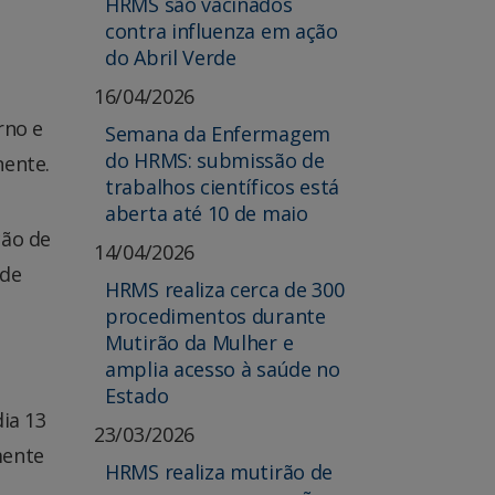
HRMS são vacinados
contra influenza em ação
do Abril Verde
16/04/2026
rno e
Semana da Enfermagem
do HRMS: submissão de
nente.
trabalhos científicos está
aberta até 10 de maio
ção de
14/04/2026
 de
HRMS realiza cerca de 300
procedimentos durante
Mutirão da Mulher e
amplia acesso à saúde no
Estado
ia 13
23/03/2026
mente
HRMS realiza mutirão de