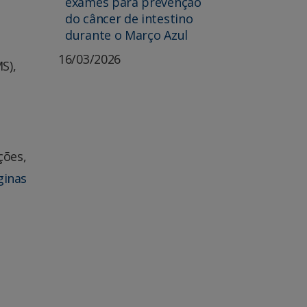
exames para prevenção
do câncer de intestino
durante o Março Azul
16/03/2026
S),
ções,
ginas