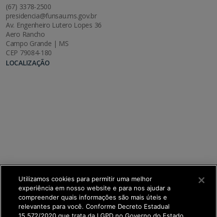
(67) 3378-2500
presidencia@funsau.ms.gov.br
Av. Engenheiro Lutero Lopes 36
Aero Rancho
Campo Grande | MS
CEP 79084-180
LOCALIZAÇÃO
Utilizamos cookies para permitir uma melhor
experiência em nosso website e para nos ajudar a
compreender quais informações são mais úteis e
relevantes para você. Conforme Decreto Estadual
15.572/2020 que trata da LGPD no Governo do Estado