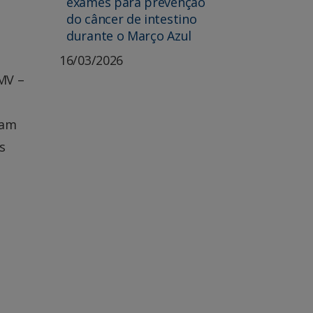
exames para prevenção
do câncer de intestino
durante o Março Azul
16/03/2026
MV –
cam
s