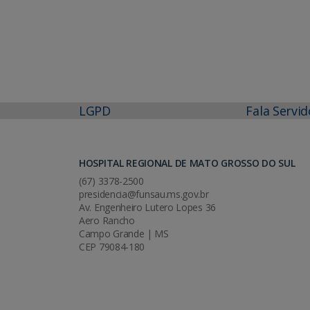
LGPD
Fala Servid
HOSPITAL REGIONAL DE MATO GROSSO DO SUL
(67) 3378-2500
presidencia@funsau.ms.gov.br
Av. Engenheiro Lutero Lopes 36
Aero Rancho
Campo Grande | MS
CEP 79084-180