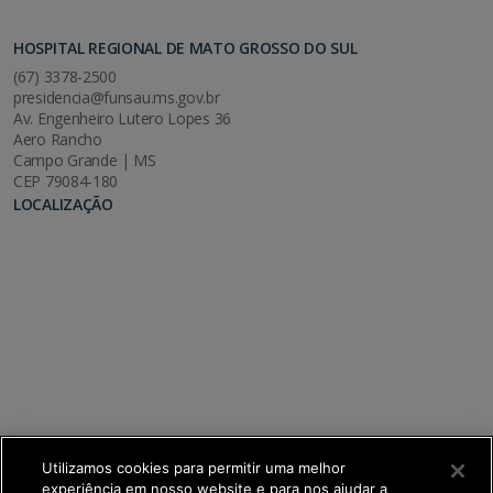
HOSPITAL REGIONAL DE MATO GROSSO DO SUL
(67) 3378-2500
presidencia@funsau.ms.gov.br
Av. Engenheiro Lutero Lopes 36
Aero Rancho
Campo Grande | MS
CEP 79084-180
LOCALIZAÇÃO
Utilizamos cookies para permitir uma melhor
experiência em nosso website e para nos ajudar a