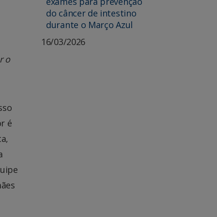
exames para prevenção
do câncer de intestino
durante o Março Azul
16/03/2026
r o
sso
r é
a,
a
quipe
mães