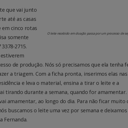
te que vai junto
te até as casas
e em cinco rotas
O leite recebido em doação passa por um processo de se
cisa somente
7 3378-2715.
 estiverem
so de produção. Nós só precisamos que ela tenha fe
azer a triagem. Com a ficha pronta, inserimos elas nas
sidência e leva o material, ensina a tirar o leite e a
vai tirando durante a semana, quando for amamentar.
 vai amamentar, ao longo do dia. Para não ficar muito 
te, nós buscamos o leite uma vez por semana e deixamos
ca Fernanda.