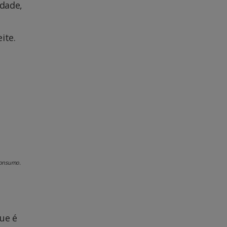
idade,
ite.
 consumo.
ue é