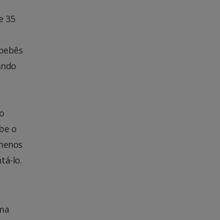
e 35
 bebês
ando
 o
be o
 menos
tá-lo.
uma