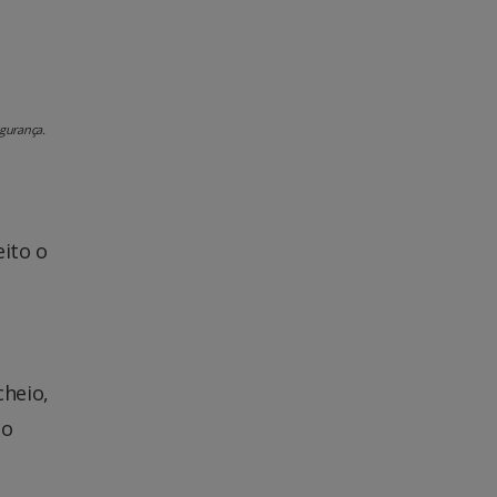
gurança.
ito o
cheio,
 o