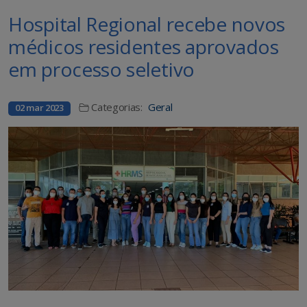
Hospital Regional recebe novos
médicos residentes aprovados
em processo seletivo
Categorias:
Geral
02 mar 2023