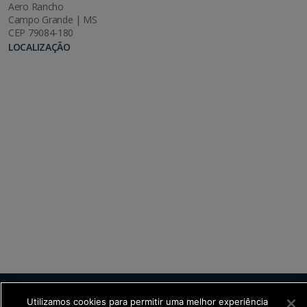
Aero Rancho
Campo Grande | MS
CEP 79084-180
LOCALIZAÇÃO
SETDIG | Secretaria-Executiva de Transformação
Utilizamos cookies para permitir uma melhor experiência
Digital