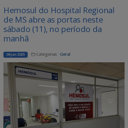
Hemosul do Hospital Regional
de MS abre as portas neste
sábado (11), no período da
manhã
Categorias:
Geral
08 jan 2025