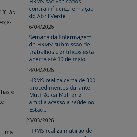
HRMS são vacinados
contra influenza em ação
3), às
do Abril Verde
erça-
16/04/2026
Semana da Enfermagem
do HRMS: submissão de
trabalhos científicos está
aberta até 10 de maio
14/04/2026
HRMS realiza cerca de 300
procedimentos durante
nhas e
Mutirão da Mulher e
te
amplia acesso à saúde no
Estado
23/03/2026
HRMS realiza mutirão de
e uma