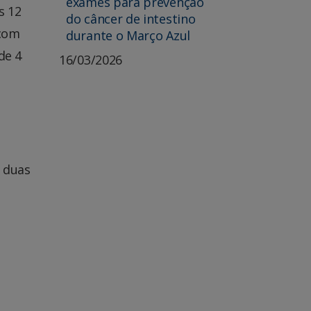
exames para prevenção
s 12
do câncer de intestino
 com
durante o Março Azul
de 4
16/03/2026
e duas