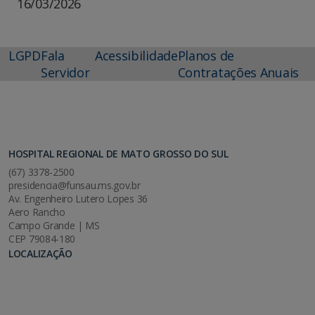
16/03/2026
LGPD
Fala
Acessibilidade
Planos de
Servidor
Contratações Anuais
HOSPITAL REGIONAL DE MATO GROSSO DO SUL
(67) 3378-2500
presidencia@funsau.ms.gov.br
Av. Engenheiro Lutero Lopes 36
Aero Rancho
Campo Grande | MS
CEP 79084-180
LOCALIZAÇÃO