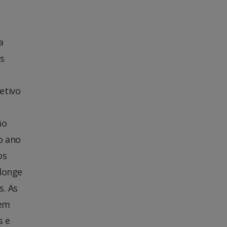
a
s
etivo
ão
o ano
os
 longe
s. As
dem
s e