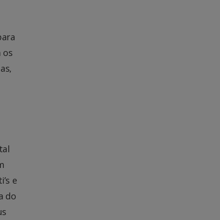
para
a os
as,
tal
m
i’s e
a do
us