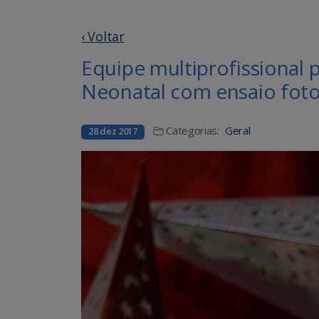
‹ Voltar
Equipe multiprofissional 
Neonatal com ensaio foto
Categorias:
Geral
28 dez 2017