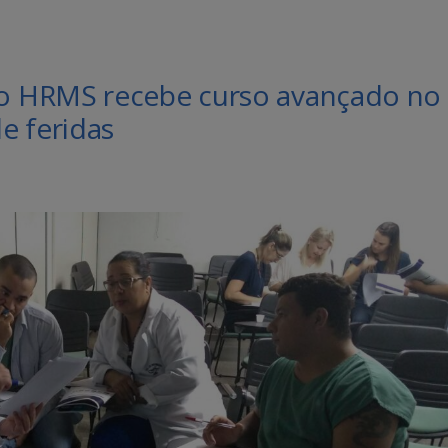
o HRMS recebe curso avançado no
e feridas