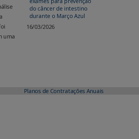
exames para prevenção
nálise
do câncer de intestino
durante o Março Azul
a
foi
16/03/2026
em uma
Planos de Contratações Anuais