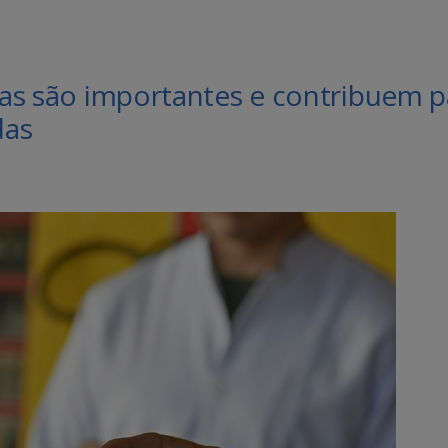
inas são importantes e contribuem p
das