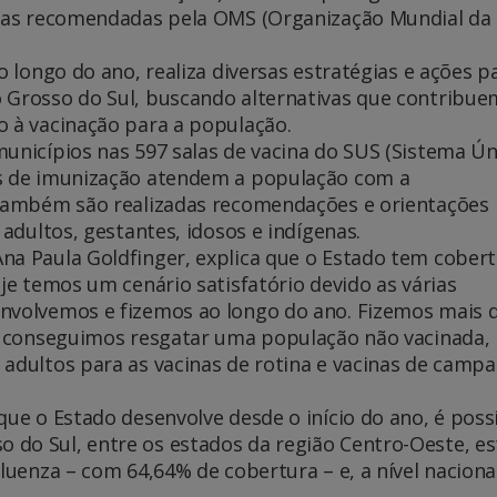
cinas recomendadas pela OMS (Organização Mundial da
o longo do ano, realiza diversas estratégias e ações p
 Grosso do Sul, buscando alternativas que contribue
o à vacinação para a população.
municípios nas 597 salas de vacina do SUS (Sistema Ún
es de imunização atendem a população com a
. Também são realizadas recomendações e orientações
 adultos, gestantes, idosos e indígenas.
na Paula Goldfinger, explica que o Estado tem cober
oje temos um cenário satisfatório devido as várias
envolvemos e fizemos ao longo do ano. Fizemos mais 
so conseguimos resgatar uma população não vacinada,
 adultos para as vacinas de rotina e vacinas de camp
que o Estado desenvolve desde o início do ano, é possí
 do Sul, entre os estados da região Centro-Oeste, e
luenza – com 64,64% de cobertura – e, a nível nacional