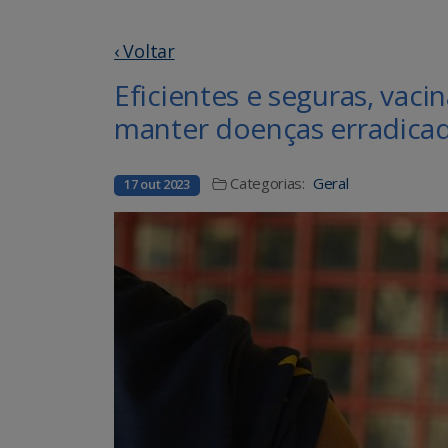
‹ Voltar
Eficientes e seguras, vac
manter doenças erradica
Categorias:
Geral
17 out 2023