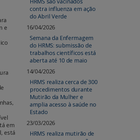
HRMS são vacinados
contra influenza em ação
do Abril Verde
ara
16/04/2026
m e
Semana da Enfermagem
ico
do HRMS: submissão de
trabalhos científicos está
aberta até 10 de maio
14/04/2026
tura
HRMS realiza cerca de 300
de
procedimentos durante
Mutirão da Mulher e
anhas,
amplia acesso à saúde no
Estado
vel
23/03/2026
stá em
, está
HRMS realiza mutirão de