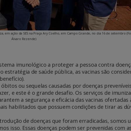
nza, em ação da SES na Praça Ary Coelho, em Campo Grande, no dia 16 de setembro (Fo
Álvaro Rezende)
istema imunológico a proteger a pessoa contra doenç
o estratégia de saúde pública, as vacinas são conside
enefício).
e óbitos ou sequelas causadas por doenças prevenívei
azer, e este é o grande desafio. Os serviços de imuniz
antem a segurança e eficácia das vacinas ofertadas 
ais habilitados que possuem condições de tirar as dú
introdução de doenças que foram erradicadas, somos 
rmos isso. Essas doenças podem ser prevenidas com a