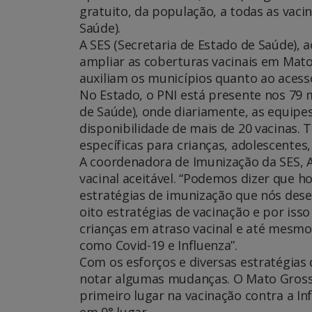
gratuito, da população, a todas as va
Saúde).
A SES (Secretaria de Estado de Saúde), a
ampliar as coberturas vacinais em Mato
auxiliam os municípios quanto ao acess
No Estado, o PNI está presente nos 79 
de Saúde), onde diariamente, as equip
disponibilidade de mais de 20 vacinas
específicas para crianças, adolescentes,
A coordenadora de Imunização da SES, A
vacinal aceitável. “Podemos dizer que h
estratégias de imunização que nós des
oito estratégias de vacinação e por is
crianças em atraso vacinal e até mesmo
como Covid-19 e Influenza”.
Com os esforços e diversas estratégias 
notar algumas mudanças. O Mato Grosso
primeiro lugar na vacinação contra a Inf
em 9° lugar.