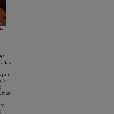
to:
as
radas
s por
ação
à
vidas
um
s