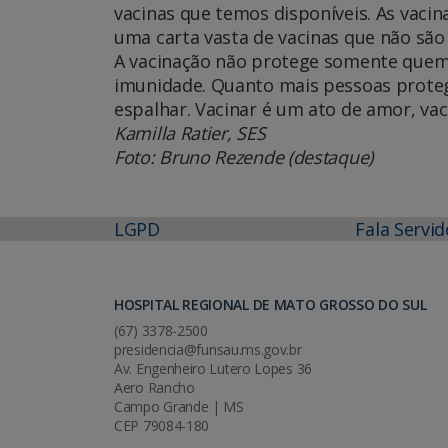
vacinas que temos disponíveis. As vacin
uma carta vasta de vacinas que não são 
A vacinação não protege somente que
imunidade. Quanto mais pessoas proteg
espalhar. Vacinar é um ato de amor, vac
Kamilla Ratier, SES
Foto: Bruno Rezende (destaque)
LGPD
Fala Servid
HOSPITAL REGIONAL DE MATO GROSSO DO SUL
(67) 3378-2500
presidencia@funsau.ms.gov.br
Av. Engenheiro Lutero Lopes 36
Aero Rancho
Campo Grande | MS
CEP 79084-180