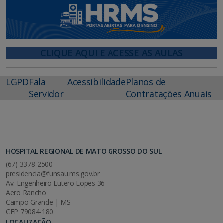
CLIQUE AQUI E ACESSE AS AULAS
LGPD
Fala
Acessibilidade
Planos de
Servidor
Contratações Anuais
HOSPITAL REGIONAL DE MATO GROSSO DO SUL
(67) 3378-2500
presidencia@funsau.ms.gov.br
Av. Engenheiro Lutero Lopes 36
Aero Rancho
Campo Grande | MS
CEP 79084-180
LOCALIZAÇÃO