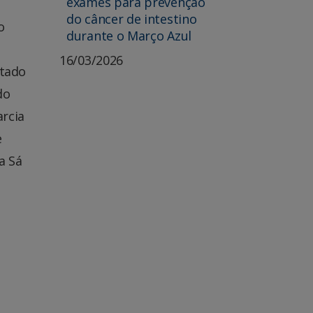
exames para prevenção
do câncer de intestino
o
durante o Março Azul
16/03/2026
stado
do
rcia
e
a Sá