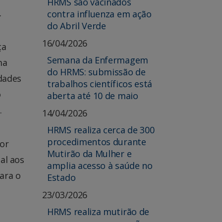
HRMS são vacinados
.
contra influenza em ação
do Abril Verde
16/04/2026
ça
Semana da Enfermagem
ma
do HRMS: submissão de
dades
trabalhos científicos está
o
aberta até 10 de maio
.
14/04/2026
HRMS realiza cerca de 300
procedimentos durante
por
Mutirão da Mulher e
al aos
amplia acesso à saúde no
ara o
Estado
23/03/2026
HRMS realiza mutirão de