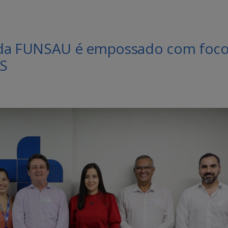
o da FUNSAU é empossado com foc
MS