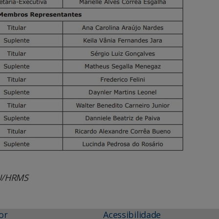
AU/HRMS
or
Acessibilidade