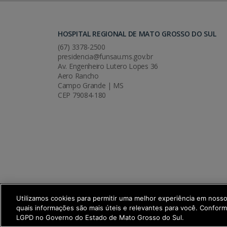
HOSPITAL REGIONAL DE MATO GROSSO DO SUL
(67) 3378-2500
presidencia@funsau.ms.gov.br
Av. Engenheiro Lutero Lopes 36
Aero Rancho
Campo Grande | MS
CEP 79084-180
Utilizamos cookies para permitir uma melhor experiência em noss
quais informações são mais úteis e relevantes para você. Confor
SETDIG | Secretaria-Executiva de Trans
LGPD no Governo do Estado de Mato Grosso do Sul.