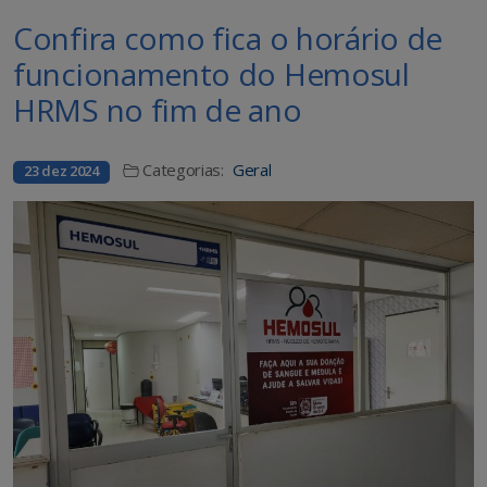
Confira como fica o horário de
funcionamento do Hemosul
HRMS no fim de ano
Categorias:
Geral
23 dez 2024