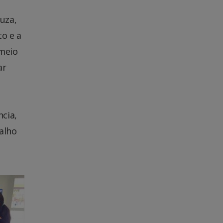
uza,
o e a
 meio
ar
ncia,
alho