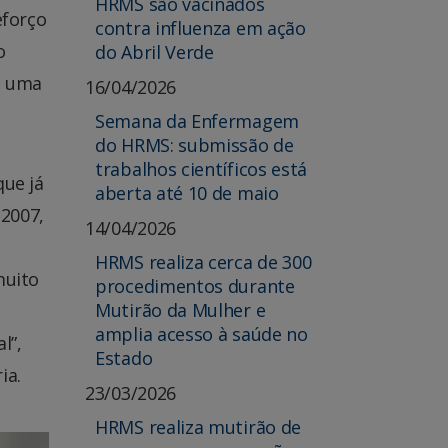
HRMS são vacinados
eforço
contra influenza em ação
o
do Abril Verde
e uma
16/04/2026
Semana da Enfermagem
do HRMS: submissão de
trabalhos científicos está
que já
aberta até 10 de maio
 2007,
14/04/2026
HRMS realiza cerca de 300
muito
procedimentos durante
Mutirão da Mulher e
amplia acesso à saúde no
l”,
Estado
ia.
23/03/2026
HRMS realiza mutirão de