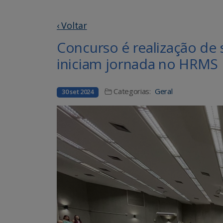
‹ Voltar
Concurso é realização de
iniciam jornada no HRMS
Categorias:
Geral
30 set 2024