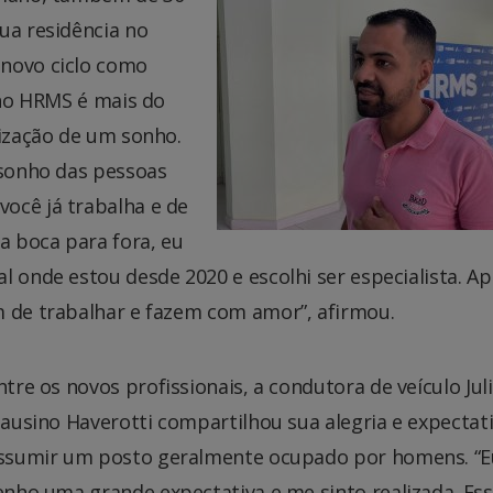
ua residência no
 novo ciclo como
 no HRMS é mais do
lização de um sonho.
 sonho das pessoas
ocê já trabalha e de
a boca para fora, eu
l onde estou desde 2020 e escolhi ser especialista. A
m de trabalhar e fazem com amor”, afirmou.
ntre os novos profissionais, a condutora de veículo Jul
lausino Haverotti compartilhou sua alegria e expectat
ssumir um posto geralmente ocupado por homens. “E
enho uma grande expectativa e me sinto realizada. Es