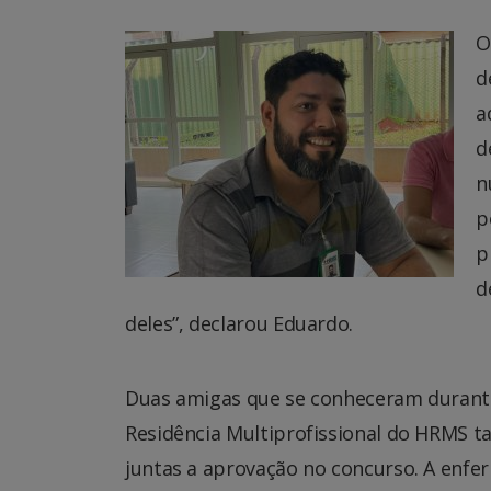
O
d
a
d
n
p
p
d
deles”, declarou Eduardo.
Duas amigas que se conheceram durant
Residência Multiprofissional do HRM
juntas a aprovação no concurso. A enfer