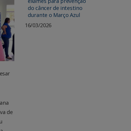
exames para prevenção
do câncer de intestino
durante o Março Azul
16/03/2026
pesar
iana
iva de
u
sa