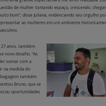
uestão de mulher tomando espaço, crescendo, chegan
uito bom”, disse Juliana, evidenciando seu orgulho po
epresentar as mulheres em um ambiente historicame
asculino.
de 27 anos, também
e novo desafio. “As
oder somar com a
uir na medida do
de bagagem também
mentou Bruno, que se
uscou oportunidades