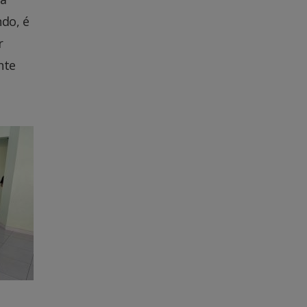
do, é
r
nte