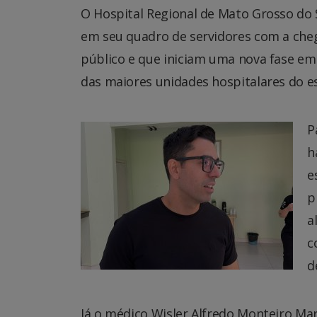
O Hospital Regional de Mato Grosso do S
em seu quadro de servidores com a che
público e que iniciam uma nova fase em
das maiores unidades hospitalares do e
P
h
e
p
a
c
d
Já o médico Wisler Alfredo Monteiro M