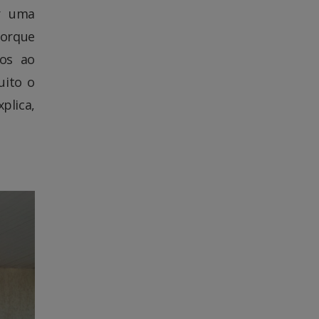
ir uma
porque
mos ao
uito o
plica,