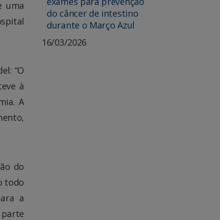
exames para prevenção
 e uma
do câncer de intestino
spital
durante o Março Azul
16/03/2026
el: “O
teve à
mia. A
mento,
ção do
o todo
para a
 parte