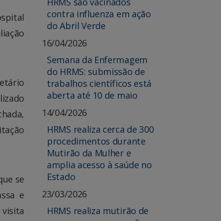
HRMS são vacinados
contra influenza em ação
spital
do Abril Verde
liação
16/04/2026
Semana da Enfermagem
do HRMS: submissão de
etário
trabalhos científicos está
aberta até 10 de maio
lizado
14/04/2026
chada,
HRMS realiza cerca de 300
itação
procedimentos durante
Mutirão da Mulher e
amplia acesso à saúde no
Estado
que se
23/03/2026
assa e
visita
HRMS realiza mutirão de