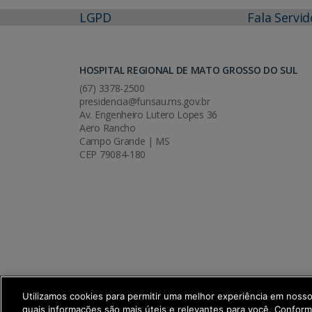
LGPD
Fala Servid
HOSPITAL REGIONAL DE MATO GROSSO DO SUL
(67) 3378-2500
presidencia@funsau.ms.gov.br
Av. Engenheiro Lutero Lopes 36
Aero Rancho
Campo Grande | MS
CEP 79084-180
Utilizamos cookies para permitir uma melhor experiência em noss
quais informações são mais úteis e relevantes para você. Confor