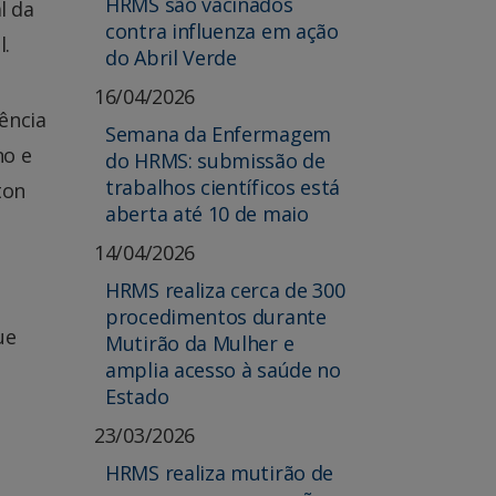
HRMS são vacinados
l da
contra influenza em ação
l.
do Abril Verde
16/04/2026
ência
Semana da Enfermagem
no e
do HRMS: submissão de
trabalhos científicos está
ton
aberta até 10 de maio
14/04/2026
HRMS realiza cerca de 300
procedimentos durante
ue
Mutirão da Mulher e
amplia acesso à saúde no
Estado
23/03/2026
HRMS realiza mutirão de