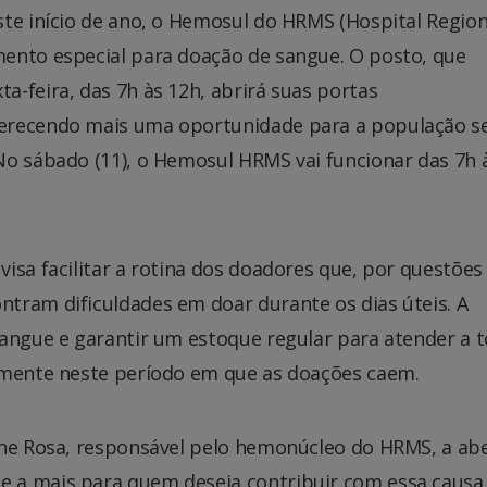
ste início de ano, o Hemosul do HRMS (Hospital Region
ento especial para doação de sangue. O posto, que
-feira, das 7h às 12h, abrirá suas portas
ferecendo mais uma oportunidade para a população s
No sábado (11), o Hemosul HRMS vai funcionar das 7h 
isa facilitar a rotina dos doadores que, por questões
tram dificuldades em doar durante os dias úteis. A
sangue e garantir um estoque regular para atender a 
lmente neste período em que as doações caem.
ine Rosa, responsável pelo hemonúcleo do HRMS, a ab
 a mais para quem deseja contribuir com essa causa