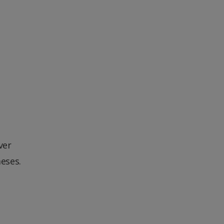
ver
eses.