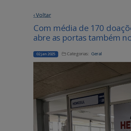
‹ Voltar
Com média de 170 doaçõ
abre as portas também no
Categorias:
Geral
02 jan 2025