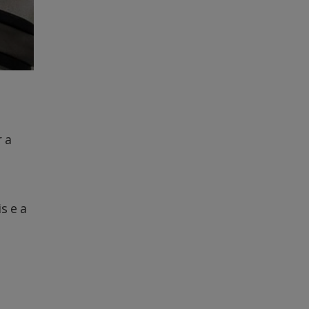
 a
s e a