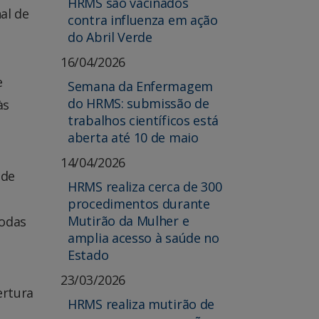
HRMS são vacinados
al de
contra influenza em ação
do Abril Verde
16/04/2026
e
Semana da Enfermagem
do HRMS: submissão de
às
trabalhos científicos está
aberta até 10 de maio
14/04/2026
 de
HRMS realiza cerca de 300
procedimentos durante
Mutirão da Mulher e
todas
amplia acesso à saúde no
Estado
23/03/2026
ertura
HRMS realiza mutirão de