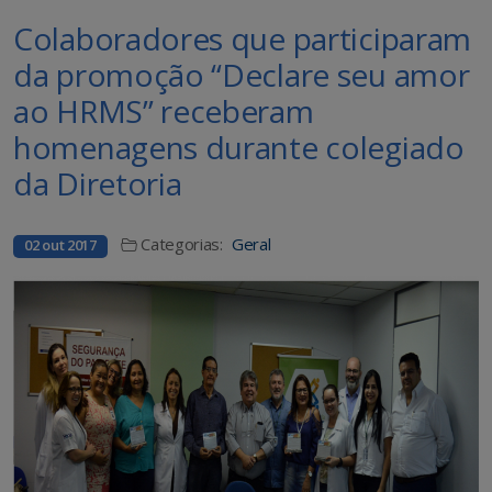
Colaboradores que participaram
da promoção “Declare seu amor
ao HRMS” receberam
homenagens durante colegiado
da Diretoria
Categorias:
Geral
02 out 2017