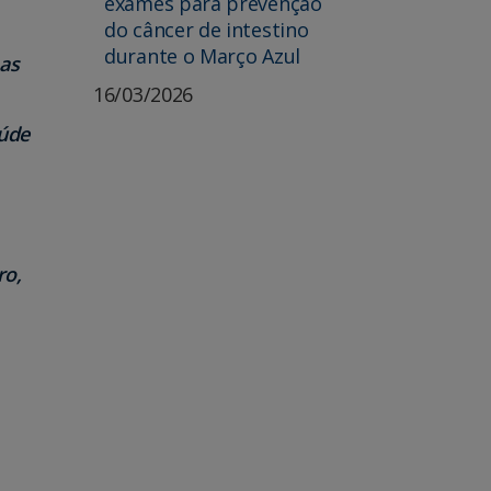
exames para prevenção
do câncer de intestino
durante o Março Azul
mas
16/03/2026
aúde
ro,