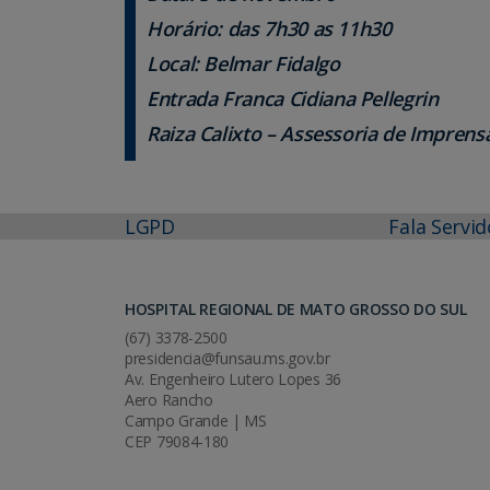
Horário
: das 7h30 as 11h30
Local
: Belmar Fidalgo
Entrada Franca
Cidiana Pellegrin
Raiza Calixto – Assessoria de Imprens
LGPD
Fala Servid
HOSPITAL REGIONAL DE MATO GROSSO DO SUL
(67) 3378-2500
presidencia@funsau.ms.gov.br
Av. Engenheiro Lutero Lopes 36
Aero Rancho
Campo Grande | MS
CEP 79084-180