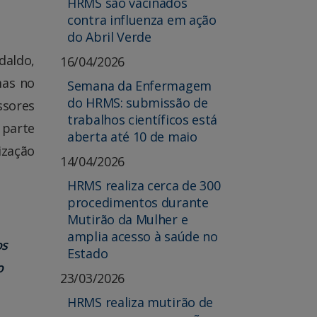
HRMS são vacinados
contra influenza em ação
do Abril Verde
daldo,
16/04/2026
mas no
Semana da Enfermagem
do HRMS: submissão de
ssores
trabalhos científicos está
 parte
aberta até 10 de maio
ização
14/04/2026
HRMS realiza cerca de 300
procedimentos durante
Mutirão da Mulher e
amplia acesso à saúde no
os
Estado
o
23/03/2026
HRMS realiza mutirão de