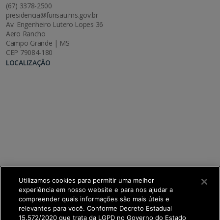
(67) 3378-2500
presidencia@funsau.ms.gov.br
Av. Engenheiro Lutero Lopes 36
Aero Rancho
Campo Grande | MS
CEP 79084-180
LOCALIZAÇÃO
Utilizamos cookies para permitir uma melhor
experiência em nosso website e para nos ajudar a
compreender quais informações são mais úteis e
relevantes para você. Conforme Decreto Estadual
15.572/2020 que trata da LGPD no Governo do Estado