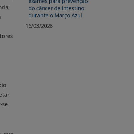
exames para prevenção
ria.
do câncer de intestino
durante o Março Azul
m
16/03/2026
tores
oio
etar
r-se
a, que