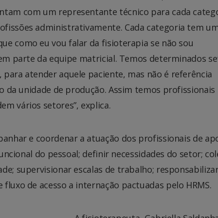
ontam com um representante técnico para cada catego
ofissões administrativamente. Cada categoria tem u
ue como eu vou falar da fisioterapia se não sou
azem parte da equipe matricial. Temos determinados se
 para atender aquele paciente, mas não é referência
tro da unidade de produção. Assim temos profissionais
m vários setores”, explica.
panhar e coordenar a atuação dos profissionais de ap
funcional do pessoal; definir necessidades do setor; col
de; supervisionar escalas de trabalho; responsabiliza
 fluxo de acesso a internação pactuadas pelo HRMS.
A fisioterapeuta, Gabriella Saldanh