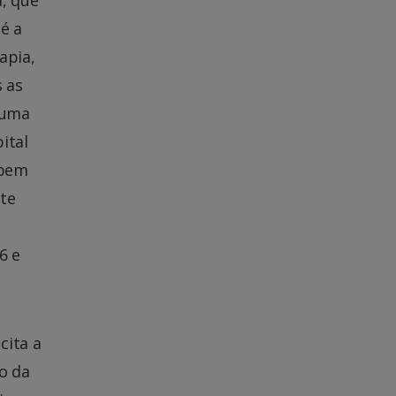
é a
apia,
s as
É uma
ital
 bem
nte
6 e
cita a
o da