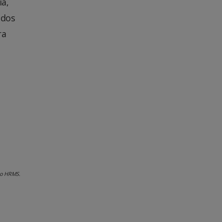
ia,
ados
ra
no HRMS.