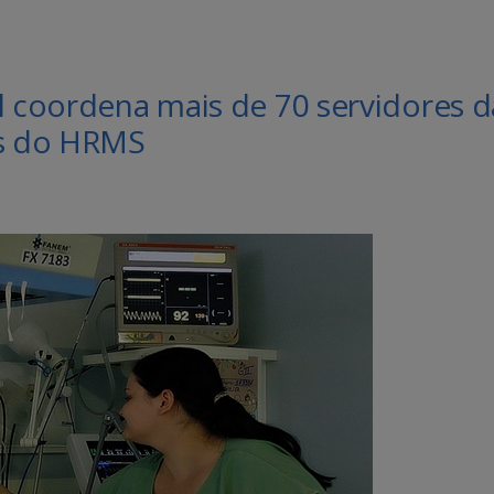
l coordena mais de 70 servidores d
is do HRMS