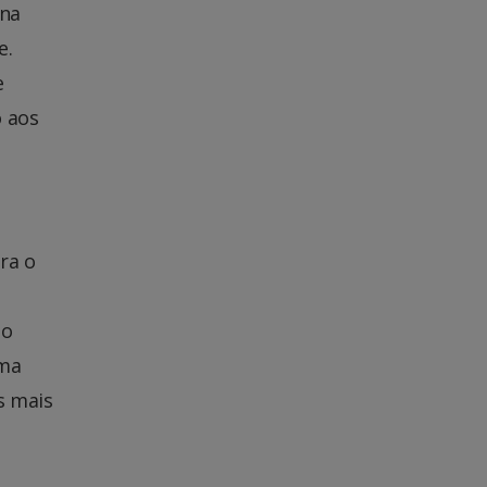
 na
e.
e
o aos
,
tra o
ão
uma
s mais