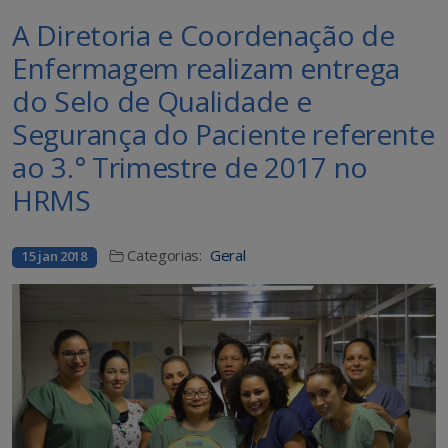
A Diretoria e Coordenação de
Enfermagem realizam entrega
do Selo de Qualidade e
Segurança do Paciente referente
ao 3.° Trimestre de 2017 no
HRMS
Categorias:
Geral
15 jan 2018