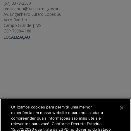
(67) 3378-2500
presidencia@funsau.ms.gov.br
Av. Engenheiro Lutero Lopes 36
Aero Rancho
Campo Grande | MS
CEP 79084-180
LOCALIZAÇÃO
Utilizamos cookies para permitir uma melhor
experiência em nosso website e para nos ajudar a
compreender quais informações são mais úteis e
relevantes para você. Conforme Decreto Estadual
15.572/2020 que trata da LGPD no Governo do Estado